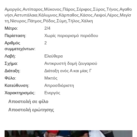
Αμοργός,Αντίπαρος,Μύκονος,Πάρος,Σέριφος,Σύρος,Τήνος,Αγαθο
νήσι,Αστυπάλαια,Κάλυμνος,Κάρπαθος,Κάσος,Λειψοί,Λέρος,Μεγίσ
τη,Νίσυρος,Πάτμος,Ρόδος,Σύμη,Τήλος,Χάλκη
Μέτρο:
2/4
Περίσταση:
Χωρίς περιορισμό περιόδου
Αριθμός
2
συμμετεχόντων:
Λαβή:
Ελεύθερα
Σχήμα:
Αντικρυστή δομή ζευγαριού
Διάταξη:
Διάταξη ενός Α και μίας Γ
Φύλο:
Μικτός
Κατεύθυνση:
Απροσδιόριστη
Χαρακτηρισμός:
Ενεργός
Αποστολή σε φίλο
Αποστολή ερώτησης