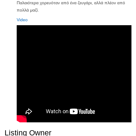
Παλαιότερα χορευόταν από ένα ζευγάρι, αλλά πλέον από
πολλά μαζί.
Video
Listing Owner